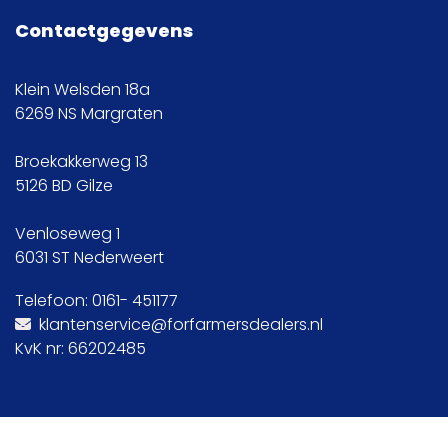
Contactgegevens
Klein Welsden 18a
6269 NS Margraten
Broekakkerweg 13
5126 BD Gilze
Venloseweg 1
6031 ST Nederweert
Telefoon: 0161- 451177
klanten
servi
ce@forfarmersdealers.nl

KvK nr: 66202485
nr: 140759