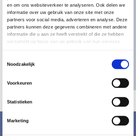
en om ons websiteverkeer te analyseren. Ook delen we
We gebruiken de informatie in dit formulier om
informatie over uw gebruik van onze site met onze
contact met u op te nemen over uw vraag. Door dit
partners voor social media, adverteren en analyse. Deze
formulier te verzenden, gaat u ermee akkoord dat
wij uw gegevens kunnen verzamelen en gebruiken
partners kunnen deze gegevens combineren met andere
voor de redenen die hierboven genoemd staan. *
informatie die u aan ze heeft verstrekt of die ze hebben
verzameld op basis van uw gebruik van hun services.
Toestemmingsselectie
Noodzakelijk
Voorkeuren
Statistieken
Marketing
Accepteer marketingcookies om deze kaart te